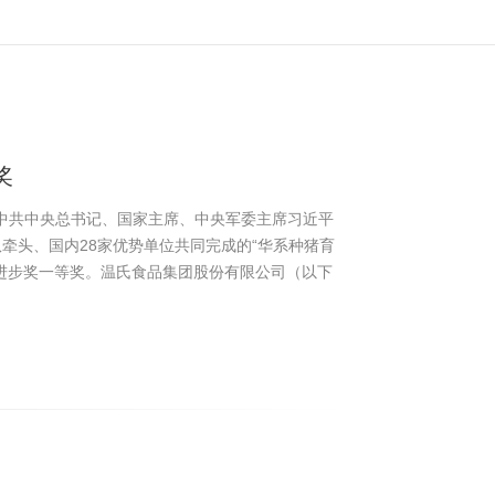
奖
。中共中央总书记、国家主席、中央军委主席习近平
牵头、国内28家优势单位共同完成的“华系种猪育
进步奖一等奖。温氏食品集团股份有限公司（以下
席科学家、研究院院长吴珍芳教授为本项目第二完成