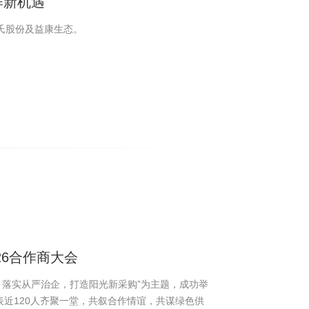
作新机遇
温氏股份及益康生态。
26合作商大会
，落实从严治企，打造阳光新采购”为主题，成功举
表近120人齐聚一堂，共叙合作情谊，共谋绿色供